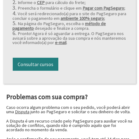
2.
Informe o
CEP
para cálculo do frete;
3.
Preencha o formulário e clique em
Pagar com PagSeguro
;
4.
Você será redirecionado(a) para o site do PagSeguro para
concluir o pagamento em
ambiente 100% seguro
;
5.
Na página do PagSeguro, escolha o
método de
pagamento
desejado e finalize a compra.
6.
Pronto! Agora é só aguardar a entrega. O PagSeguro nos
avisará sobre a aprovação da sua compra e nós manteremos
você informado(a) por
e-mail
.
Problemas com sua compra?
Caso ocorra algum problema com o seu pedido, você poderá abrir
uma
Disputa
junto ao PagSeguro e solicitar o seu dinheiro de volta.
A Disputa é um recurso criado pelo PagSeguro para auxiliar você na
solução de conflitos, quando não é cumprido aquilo que foi
acordado no momento da venda.
Após a confirmação do seu pagamento, você tem até
14 dias
para