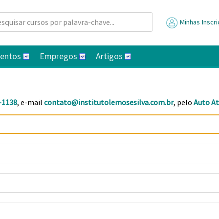
Minhas Inscr
ventos
Empregos
Artigos
-1138
, e-mail
contato@institutolemosesilva.com.br
, pelo
Auto A