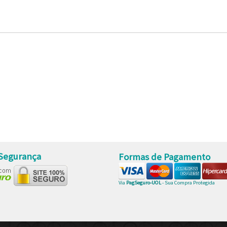
 Segurança
Formas de Pagamento
Via
PagSeguro-UOL
- Sua Compra Protegida