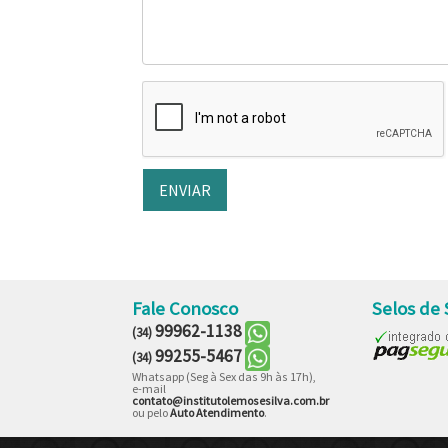
Fale Conosco
Selos de
99962-1138
(34)
99255-5467
(34)
Whatsapp (Seg à Sex das 9h às 17h),
e-mail
contato@institutolemosesilva.com.br
ou pelo
Auto Atendimento
.